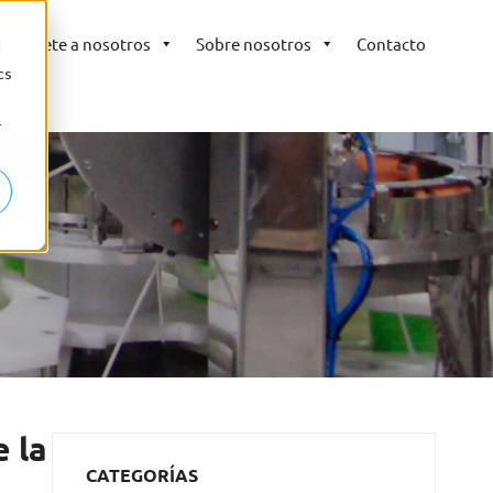
Únete a nosotros
Sobre nosotros
Contacto
d
cs
r
 la
CATEGORÍAS