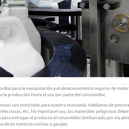
imordial para la manipulación y el almacenamiento seguros de mater
de la producción hasta el uso por parte del consumidor.
grosos son esenciales para nuestra economía. Hablamos de pintura
infecciosas, etc. No importa el uso, los materiales peligrosos debe
o para entregar el producto al consumidor (embarcado por vía aér
uarde en nuestras cocinas o garajes.