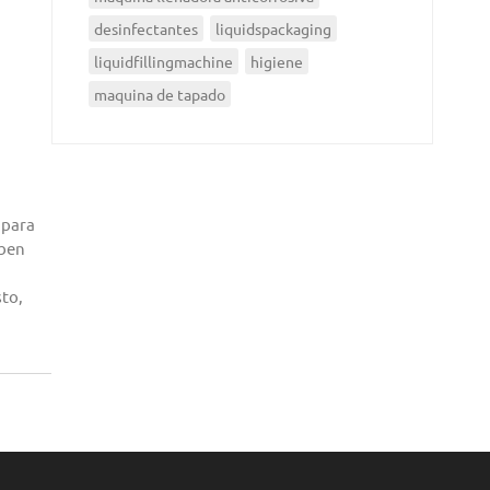
desinfectantes
liquidspackaging
liquidfillingmachine
higiene
maquina de tapado
 para
eben
sto,