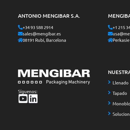
ANTONIO MENGIBAR S.A.
MENGIB
+34 93 588 2914
+1 215 3
sales@mengibar.es
usa@men
08191 Rubi, Barcelona
Perkasie
NUESTR
Llenado
Síguenos:
Tapado
Monoblo
Solucio