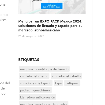
ionar
í como
mites
Mengibar en EXPO PACK México 2026:
Soluciones de llenado y tapado para el
mercado latinoamericano
25 de mayo de 2026
ETIQUETAS
máquina monobloque de llenado
cuidado del cuerpo
cuidado del cabello
nde del
soluciones de tapado
tapa
peligroso
 de
packagingmachinery
uido.
Llenadora anticorrosión
maquina llenadora anticorrosiva