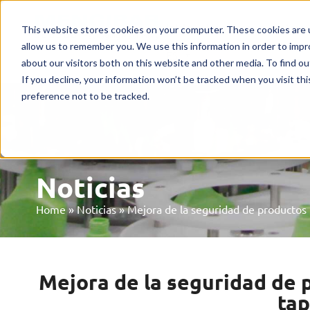
Inicio
Máquinas
Merca
This website stores cookies on your computer. These cookies are u
allow us to remember you. We use this information in order to imp
ES
about our visitors both on this website and other media. To find o
If you decline, your information won’t be tracked when you visit th
preference not to be tracked.
Noticias
Home
»
Noticias
»
Mejora de la seguridad de productos p
Mejora de la seguridad de p
tap