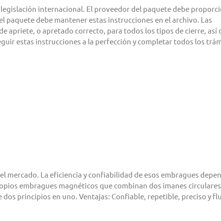
a legislación internacional. El proveedor del paquete debe proporc
 del paquete debe mantener estas instrucciones en el archivo. Las
 de apriete, o apretado correcto, para todos los tipos de cierre, as
guir estas instrucciones a la perfección y completar todos los trá
el mercado. La eficiencia y confiabilidad de esos embragues depe
ropios embragues magnéticos que combinan dos imanes circulares
os principios en uno. Ventajas: Confiable, repetible, preciso y fl