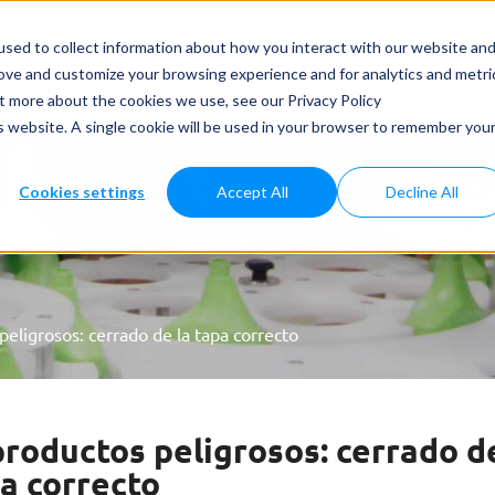
dos y Aplicaciones
Casos Prácticos
Noticias
Servicios
sed to collect information about how you interact with our website an
rove and customize your browsing experience and for analytics and metri
ut more about the cookies we use, see our Privacy Policy
is website. A single cookie will be used in your browser to remember you
Cookies settings
Accept All
Decline All
eligrosos: cerrado de la tapa correcto
roductos peligrosos: cerrado de
a correcto