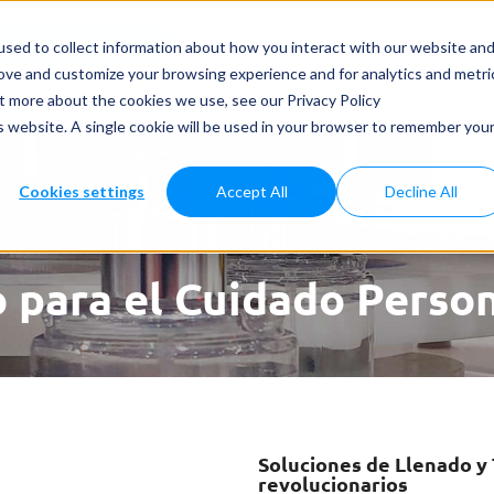
dos y Aplicaciones
Casos Prácticos
Noticias
Servicios
sed to collect information about how you interact with our website an
rove and customize your browsing experience and for analytics and metri
ut more about the cookies we use, see our Privacy Policy
is website. A single cookie will be used in your browser to remember you
Cookies settings
Accept All
Decline All
 para el Cuidado Perso
Soluciones de Llenado y 
revolucionarios