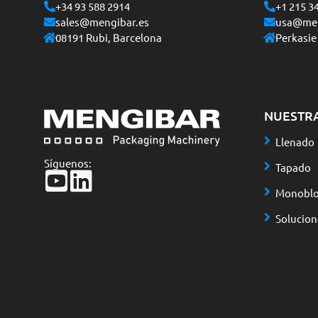
+34 93 588 2914
+1 215 3
sales@mengibar.es
usa@men
08191 Rubi, Barcelona
Perkasie
NUESTR
Llenado
Síguenos:
Tapado
Monoblo
Solucio