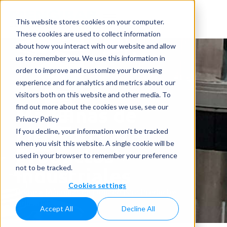
This website stores cookies on your computer.
These cookies are used to collect information
about how you interact with our website and allow
us to remember you. We use this information in
order to improve and customize your browsing
experience and for analytics and metrics about our
visitors both on this website and other media. To
Máquinas de
find out more about the cookies we use, see our
Privacy Policy
Llenado para
If you decline, your information won’t be tracked
when you visit this website. A single cookie will be
Productos
used in your browser to remember your preference
Industriales
not to be tracked.
Cookies settings
Home
»
Máquinas de Llenado para Productos
Industriales
Accept All
Decline All