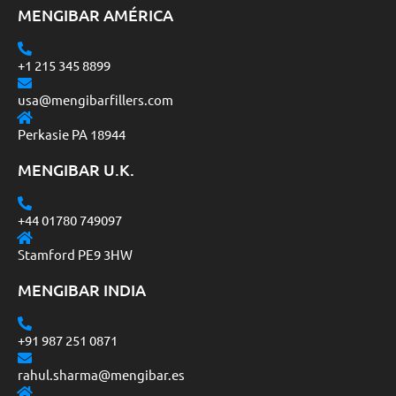
MENGIBAR AMÉRICA
+1 215 345 8899
usa@mengibarfillers.com
Perkasie PA 18944
MENGIBAR U.K.
+44 01780 749097
Stamford PE9 3HW
MENGIBAR INDIA
+91 987 251 0871
rahul.sharma@mengibar.es