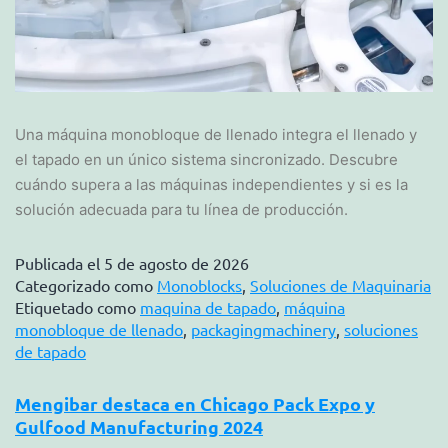
Una máquina monobloque de llenado integra el llenado y
el tapado en un único sistema sincronizado. Descubre
cuándo supera a las máquinas independientes y si es la
solución adecuada para tu línea de producción.
Publicada el
5 de agosto de 2026
Categorizado como
Monoblocks
,
Soluciones de Maquinaria
Etiquetado como
maquina de tapado
,
máquina
monobloque de llenado
,
packagingmachinery
,
soluciones
de tapado
Mengibar destaca en Chicago Pack Expo y
Gulfood Manufacturing 2024