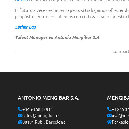
El futuro a veces es incierto pero, si trabajamos ofreciend
propósito, entonces sabemos con certeza cuál es nuestro 
Esther Las
Talent Manager en Antonio Mengibar S.A.
Compart
ANTONIO MENGIBAR S.A.
MENGIB
+34 93 588 2914
+1 215 3
sales@mengibar.es
usa@men
08191 Rubi, Barcelona
Perkasie