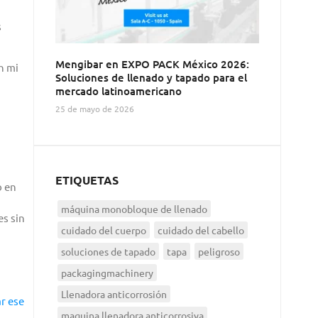
s
Mengibar en EXPO PACK México 2026:
n mi
Soluciones de llenado y tapado para el
mercado latinoamericano
25 de mayo de 2026
ETIQUETAS
o en
máquina monobloque de llenado
s sin
cuidado del cuerpo
cuidado del cabello
soluciones de tapado
tapa
peligroso
packagingmachinery
Llenadora anticorrosión
r ese
maquina llenadora anticorrosiva