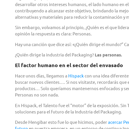
desarrollar otros intereses humanos, el lado humano en el
contribuyendo a alcanzar este objetivo, brindando la mej
alternativas y materiales para reducir la contaminación y 
Sin embargo, volvamos al principio, ¿Quién es el que lide
opinión la respuesta es clara: Personas.
Hay una canción que dice así: «¿Quién dirige el mundo?” 
¿Quién dirige la industria del Packaging?
Las personas.
El factor humano en el sector del envasado
Hace unos días, llegamos a
Hispack
con una idea diferente
buscar nuevos clientes…. Si nos visitaste, recordarás qu
productos… Solo queríamos mantenernos enfocados y ser v
Personas no son nada.
En Hispack, el Talento fue el “motor” de la exposición. Sin
soluciones para el futuro de la Industria del Packaging.
Desde Mengibar esto fue lo que hicimos, poder
acercar Pe
futuro
en nuestra empresa, en un entorno de continua Inn