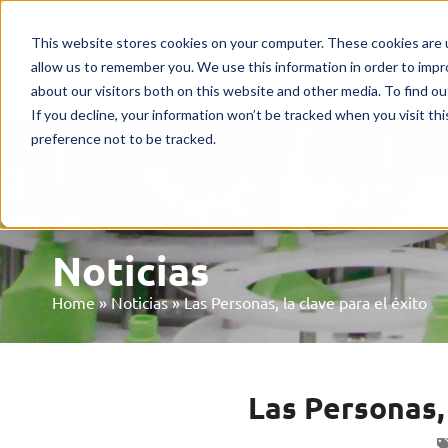
Inicio
Máquinas
Merca
This website stores cookies on your computer. These cookies are u
allow us to remember you. We use this information in order to imp
ES
about our visitors both on this website and other media. To find o
If you decline, your information won’t be tracked when you visit th
preference not to be tracked.
Noticias
Home
»
Noticias
»
Las Personas, la clave para el éxito
Las Personas, 