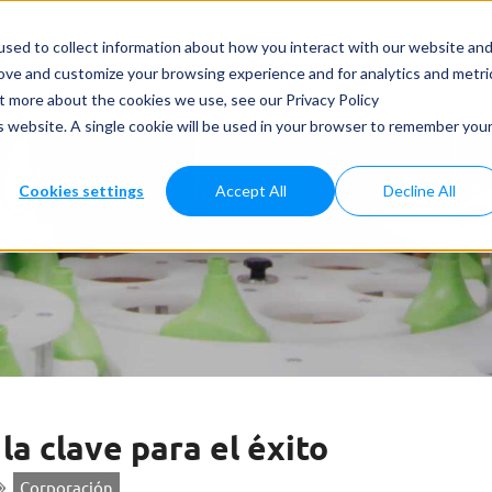
dos y Aplicaciones
Casos Prácticos
Noticias
Servicios
sed to collect information about how you interact with our website an
rove and customize your browsing experience and for analytics and metri
ut more about the cookies we use, see our Privacy Policy
is website. A single cookie will be used in your browser to remember you
Cookies settings
Accept All
Decline All
la clave para el éxito
Corporación