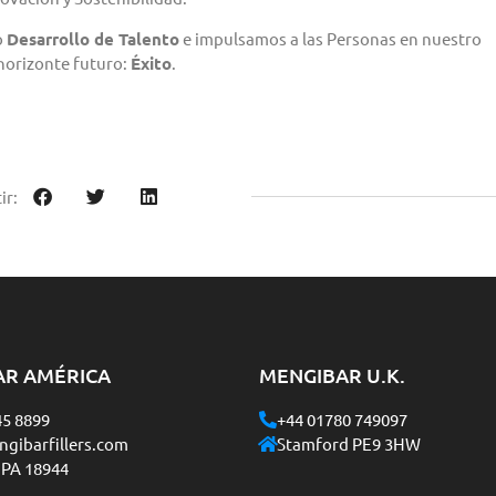
o
Desarrollo de Talento
e impulsamos a las Personas en nuestro
horizonte futuro:
Éxito
.
ir:
AR AMÉRICA
MENGIBAR U.K.
45 8899
+44 01780 749097
gibarfillers.com
Stamford PE9 3HW
 PA 18944