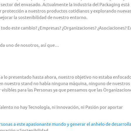
 sector del envasado. Actualmente la Industria del Packaging está
or protección a nuestros productos cotidianos y explorando nueva
mejorar la sostenibilidad de nuestro entorno.
ra todo este cambio? ¿Empresas? ¿Organizaciones? ¿Asociaciones? E
Cada uno de nosotros, así que…
 a lo presentado hasta ahora, nuestro objetivo no estaba enfocad
e en nuestro stand no había ninguna máquina, ninguno de nuestros
isibles para las Personas ya que pensamos que las Organizacione
 Talento no hay Tecnología, ni Innovación, ni Pasión por aportar
rsonas a este apasionante mundo y generar el anhelo de desarrolla
ovación y Sostenibilidad.