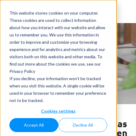
This website stores cookies on your computer.
These cookies are used to collect information
about how you interact with our website and allow
us to remember you. We use this information in
order to improve and customize your browsing
experience and for analytics and metrics about our
visitors both on this website and other media. To
Noticias
find out more about the cookies we use, see our
Privacy Policy
Home
»
Noticias
»
Mengibar en Pack Expo Las Vegas
If you decline, your information won’t be tracked
2025: Experiencia en tecnología de llenado y
when you visit this website. A single cookie will be
tapadoras con bomba de gatillo
used in your browser to remember your preference
not to be tracked.
Cookies settings
Mengibar en Pack Expo Las
Accept All
Decline All
Vegas 2025: Experiencia en