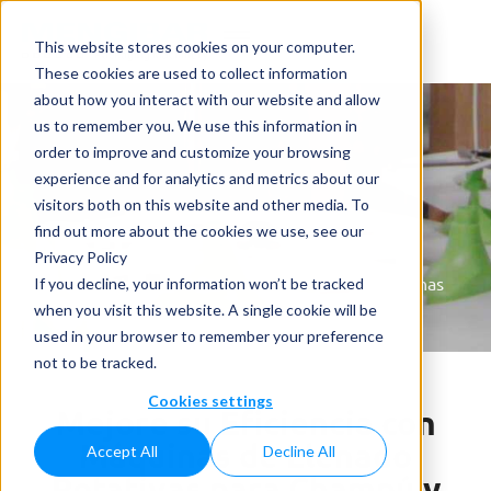
This website stores cookies on your computer.
These cookies are used to collect information
about how you interact with our website and allow
us to remember you. We use this information in
order to improve and customize your browsing
experience and for analytics and metrics about our
visitors both on this website and other media. To
Noticias
find out more about the cookies we use, see our
Privacy Policy
Home
»
Noticias
»
Mejore su Eficiencia con Máquinas
If you decline, your information won’t be tracked
de Llenado Rotativas para Champú y Gel Corporal
when you visit this website. A single cookie will be
used in your browser to remember your preference
not to be tracked.
Cookies settings
Mejore su Eficiencia con
Máquinas de Llenado
Accept All
Decline All
Rotativas para Champú y