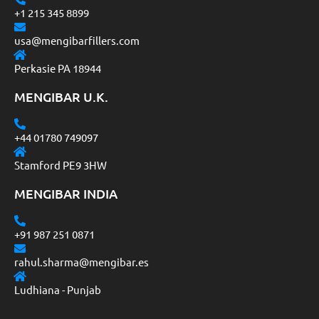
+1 215 345 8899
usa@mengibarfillers.com
Perkasie PA 18944
MENGIBAR U.K.
+44 01780 749097
Stamford PE9 3HW
MENGIBAR INDIA
+91 987 251 0871
rahul.sharma@mengibar.es
Ludhiana - Punjab