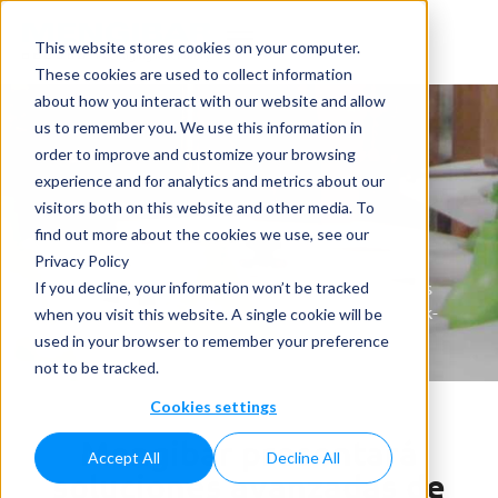
This website stores cookies on your computer.
These cookies are used to collect information
about how you interact with our website and allow
us to remember you. We use this information in
order to improve and customize your browsing
experience and for analytics and metrics about our
visitors both on this website and other media. To
Noticias
find out more about the cookies we use, see our
Privacy Policy
Home
»
Noticias
»
Mengibar presentará soluciones
If you decline, your information won’t be tracked
avanzadas de llenado y tapado de líquidos en Ipack-
when you visit this website. A single cookie will be
IMA 2025
used in your browser to remember your preference
not to be tracked.
Cookies settings
Mengibar presentará
Accept All
Decline All
soluciones avanzadas de