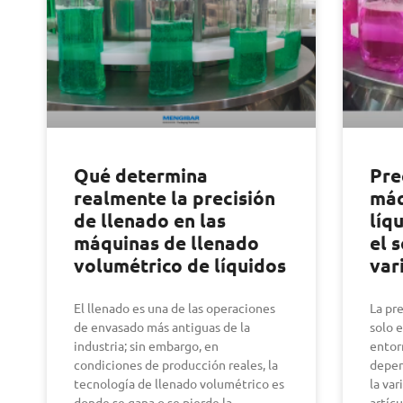
Qué determina
Pre
realmente la precisión
máq
de llenado en las
líq
máquinas de llenado
el 
volumétrico de líquidos
var
El llenado es una de las operaciones
La pr
de envasado más antiguas de la
solo 
industria; sin embargo, en
entor
condiciones de producción reales, la
depen
tecnología de llenado volumétrico es
la var
donde se gana o se pierde la
artíc