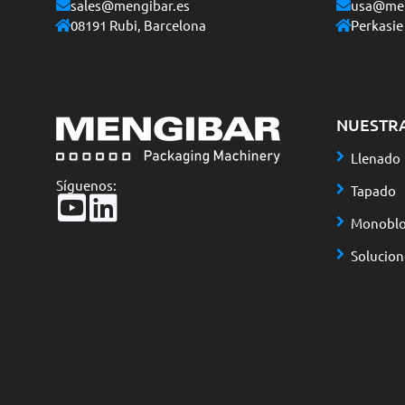
sales@mengibar.es
usa@men
08191 Rubi, Barcelona
Perkasie
NUESTR
Llenado
Síguenos:
Tapado
Monoblo
Solucio