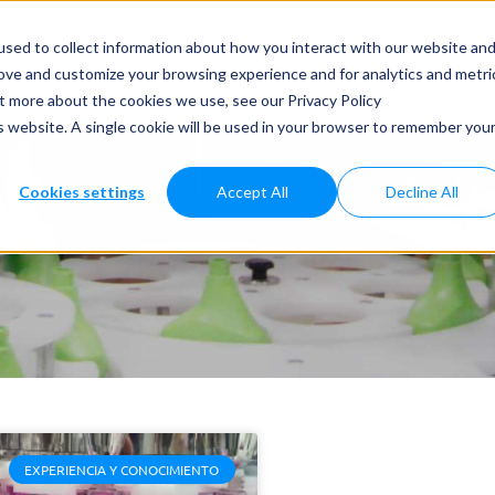
dos y Aplicaciones
Casos Prácticos
Noticias
Servicios
sed to collect information about how you interact with our website an
rove and customize your browsing experience and for analytics and metri
ut more about the cookies we use, see our Privacy Policy
is website. A single cookie will be used in your browser to remember you
Cookies settings
Accept All
Decline All
EXPERIENCIA Y CONOCIMIENTO