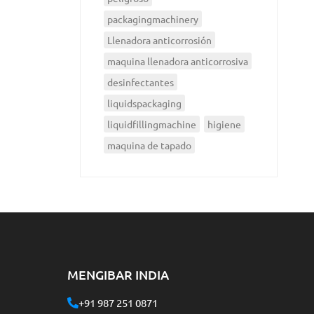
packagingmachinery
Llenadora anticorrosión
maquina llenadora anticorrosiva
desinfectantes
liquidspackaging
liquidfillingmachine
higiene
maquina de tapado
MENGIBAR INDIA
+91 987 251 0871