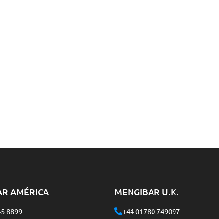
AR AMÉRICA
MENGIBAR U.K.
45 8899
+44 01780 749097