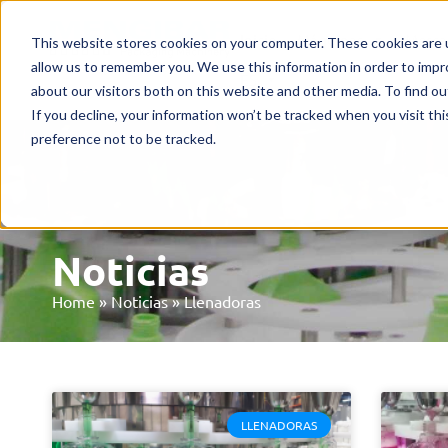
Inicio
Máquinas
Merca
This website stores cookies on your computer. These cookies are u
allow us to remember you. We use this information in order to imp
ES
about our visitors both on this website and other media. To find o
If you decline, your information won’t be tracked when you visit th
preference not to be tracked.
Noticias
Home
»
Noticias
»
Llenadoras
LLENADORAS