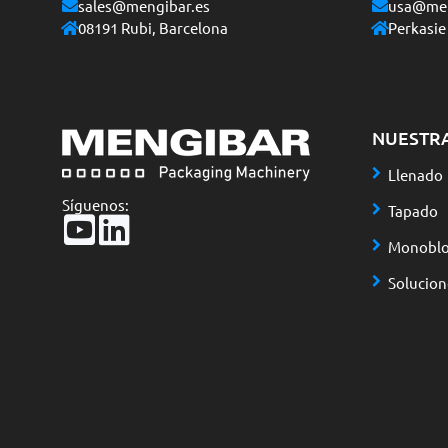
sales@mengibar.es
usa@men
08191 Rubi, Barcelona
Perkasie
NUESTR
Llenado
Síguenos:
Tapado
Monoblo
Solucio