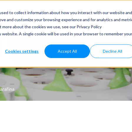
dos y Aplicaciones
Casos Prácticos
Noticias
Servicios
sed to collect information about how you interact with our website an
rove and customize your browsing experience and for analytics and metri
ut more about the cookies we use, see our Privacy Policy
is website. A single cookie will be used in your browser to remember you
Cookies settings
Accept All
Decline All
arafina