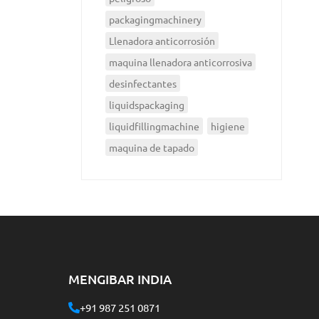
packagingmachinery
Llenadora anticorrosión
maquina llenadora anticorrosiva
desinfectantes
liquidspackaging
liquidfillingmachine
higiene
maquina de tapado
MENGIBAR INDIA
+91 987 251 0871