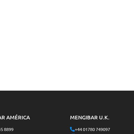
AR AMÉRICA
MENGIBAR U.K.
45 8899
+44 01780 749097