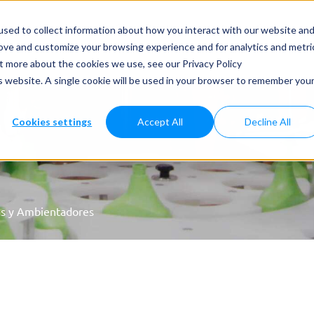
dos y Aplicaciones
Casos Prácticos
Noticias
Servicios
sed to collect information about how you interact with our website an
rove and customize your browsing experience and for analytics and metri
ut more about the cookies we use, see our Privacy Policy
is website. A single cookie will be used in your browser to remember you
Cookies settings
Accept All
Decline All
das y Ambientadores