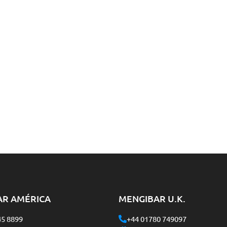
AR AMÉRICA
MENGIBAR U.K.
45 8899
+44 01780 749097