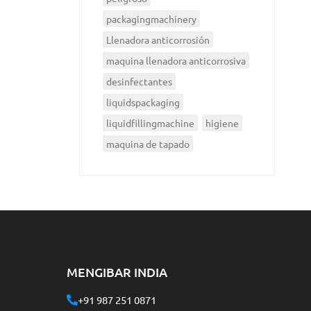
packagingmachinery
Llenadora anticorrosión
maquina llenadora anticorrosiva
desinfectantes
liquidspackaging
liquidfillingmachine
higiene
maquina de tapado
MENGIBAR INDIA
+91 987 251 0871