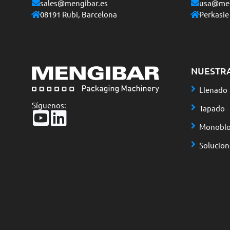
sales@mengibar.es
usa@men
08191 Rubi, Barcelona
Perkasie
NUESTR
Llenado
Síguenos:
Tapado
Monoblo
Solucio