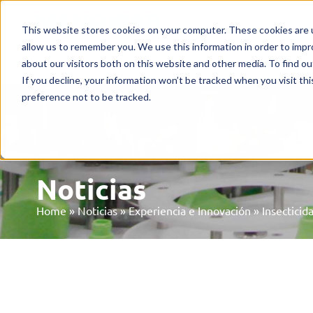
Inicio
Máquinas
Merca
This website stores cookies on your computer. These cookies are u
allow us to remember you. We use this information in order to imp
ES
about our visitors both on this website and other media. To find o
If you decline, your information won’t be tracked when you visit th
preference not to be tracked.
Noticias
Home
»
Noticias
»
Experiencia e Innovación
»
Insectici