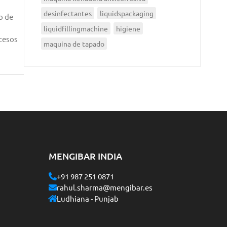
desinfectantes
liquidspackaging
o de
liquidfillingmachine
higiene
ocesos
maquina de tapado
MENGIBAR INDIA
+91 987 251 0871
rahul.sharma@mengibar.es
Ludhiana - Punjab