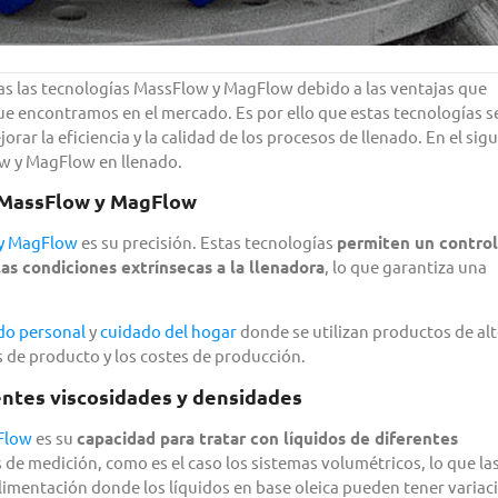
as las tecnologías MassFlow y MagFlow debido a las ventajas que
ue encontramos en el mercado. Es por ello que estas tecnologías s
ar la eficiencia y la calidad de los procesos de llenado. En el sig
low y MagFlow en llenado.
ía MassFlow y MagFlow
 y MagFlow
es su precisión. Estas tecnologías
permiten un control
s condiciones extrínsecas a la llenadora
, lo que garantiza una
do personal
y
cuidado del hogar
donde se utilizan productos de alt
s de producto y los costes de producción.
rentes viscosidades y densidades
Flow
es su
capacidad para tratar con líquidos de diferentes
de medición, como es el caso los sistemas volumétricos, lo que la
alimentación donde los líquidos en base oleica pueden tener variac