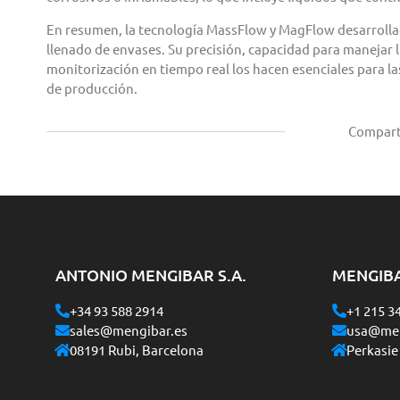
En resumen, la tecnología MassFlow y MagFlow desarrolla
llenado de envases. Su precisión, capacidad para manejar 
monitorización en tiempo real los hacen esenciales para la
de producción.
Compart
ANTONIO MENGIBAR S.A.
MENGIB
+34 93 588 2914
+1 215 3
sales@mengibar.es
usa@men
08191 Rubi, Barcelona
Perkasie