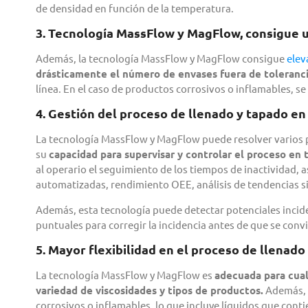
de densidad en función de la temperatura.
3. Tecnología MassFlow y MagFlow, consigue u
Además, la tecnología MassFlow y MagFlow consigue
elev
drásticamente el número de envases fuera de tolerancia
línea. En el caso de productos corrosivos o inflamables, se
4. Gestión del proceso de llenado y tapado en
La tecnología MassFlow y MagFlow puede resolver varios p
su
capacidad para supervisar y controlar el proceso en 
al operario el seguimiento de los tiempos de inactividad, as
automatizadas, rendimiento OEE, análisis de tendencias sig
Además, esta tecnología puede detectar potenciales incide
puntuales para corregir la incidencia antes de que se con
5. Mayor flexibilidad en el proceso de llenado
La tecnología MassFlow y MagFlow es
adecuada para cual
variedad de viscosidades y tipos de productos.
Además, t
corrosivos o inflamables, lo que incluye líquidos que conti