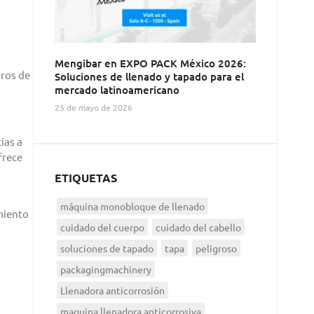
Mengibar en EXPO PACK México 2026:
aros de
Soluciones de llenado y tapado para el
mercado latinoamericano
25 de mayo de 2026
ias a
frece
ETIQUETAS
máquina monobloque de llenado
miento
cuidado del cuerpo
cuidado del cabello
soluciones de tapado
tapa
peligroso
packagingmachinery
Llenadora anticorrosión
maquina llenadora anticorrosiva