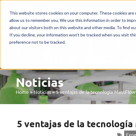
Inicio
Máquinas
Merca
This website stores cookies on your computer. These cookies are u
allow us to remember you. We use this information in order to imp
ES
about our visitors both on this website and other media. To find o
If you decline, your information won’t be tracked when you visit th
preference not to be tracked.
Noticias
Home
»
Noticias
»
5 ventajas de la tecnología MassFlow
5 ventajas de la tecnologí
Expe