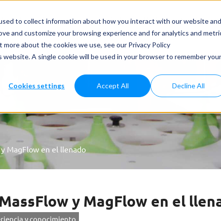
dos y Aplicaciones
Casos Prácticos
Noticias
Servicios
sed to collect information about how you interact with our website an
rove and customize your browsing experience and for analytics and metri
ut more about the cookies we use, see our Privacy Policy
is website. A single cookie will be used in your browser to remember you
Cookies settings
Accept All
Decline All
 y MagFlow en el llenado
a MassFlow y MagFlow en el llen
riencia y conocimiento