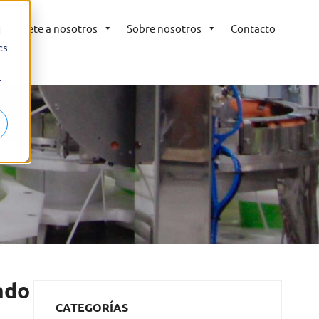
Únete a nosotros
Sobre nosotros
Contacto
d
cs
r
ado
CATEGORÍAS