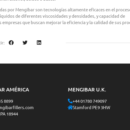
das por Mengibar son tecnologías altamente eficaces en el proces
líquidos de diferentes viscosidades y densidades, y capacidad de
s empresas que buscan mejorar la eficiencia y la calidad de sus pr
ir:
AR AMÉRICA
MENGIBAR U.K.
45 8899
+44 01780 749097
gibarfillers.com
Stamford PE9 3HW
 PA 18944