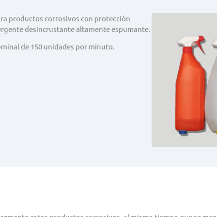
para productos corrosivos con protección
etergente desincrustante altamente espumante.
ominal de 150 unidades por minuto.
ficazmente estos productos corrosivos, al mismo tiempo que se mante