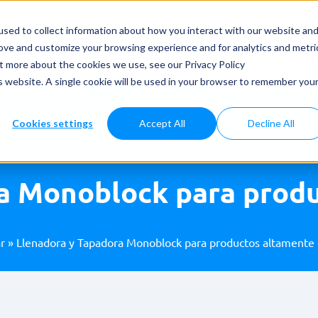
dos y Aplicaciones
Casos Prácticos
Noticias
Servicios
sed to collect information about how you interact with our website an
rove and customize your browsing experience and for analytics and metri
ut more about the cookies we use, see our Privacy Policy
is website. A single cookie will be used in your browser to remember you
Cookies settings
Accept All
Decline All
a Monoblock para prod
r
»
Llenadora y Tapadora Monoblock para productos altamente 