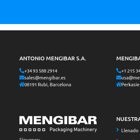
ANTONIO MENGIBAR S.A.
MENGIB
+34 93 588 2914
+1 215 3
sales@mengibar.es
usa@men
08191 Rubi, Barcelona
Perkasie
NUESTR
Llenado
Síguenos: