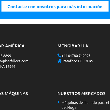
Contacte con nosotros para más información
AR AMÉRICA
MENGIBAR U.K.
45 8899
+44 01780 749097
gibarfillers.com
Stamford PE9 3HW
 PA 18944
AS MÁQUINAS
NUESTROS MERCADOS
Máquinas de Llenado para el
del Hogar