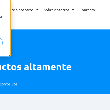
Únete a nosotros
Sobre nosotros
Contacto
d
cs
r
uctos altamente
corrosivos