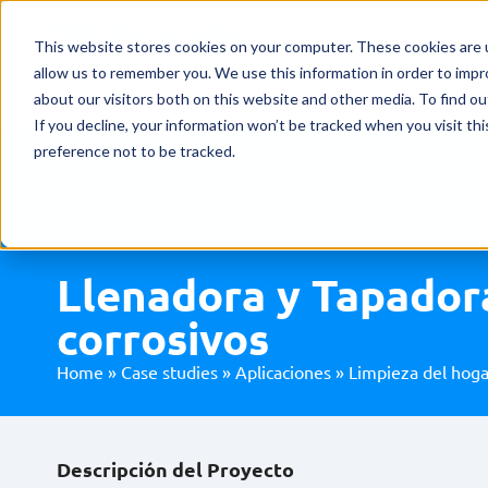
Inicio
Máquinas
Merca
This website stores cookies on your computer. These cookies are u
allow us to remember you. We use this information in order to imp
ES
about our visitors both on this website and other media. To find o
If you decline, your information won’t be tracked when you visit th
preference not to be tracked.
Llenadora y Tapador
corrosivos
Home
»
Case studies
»
Aplicaciones
»
Limpieza del hoga
Descripción del Proyecto