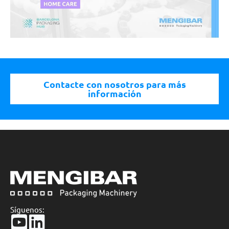
Contacte con nosotros para más
información
Síguenos: