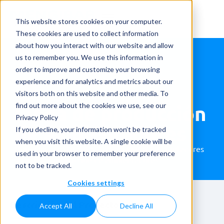
This website stores cookies on your computer.
These cookies are used to collect information
about how you interact with our website and allow
us to remember you. We use this information in
order to improve and customize your browsing
experience and for analytics and metrics about our
visitors both on this website and other media. To
Línea de producción
find out more about the cookies we use, see our
Privacy Policy
de ambientadores
If you decline, your information won’t be tracked
when you visit this website. A single cookie will be
Home
»
Case studies
»
Aplicaciones
»
Ambientadores
used in your browser to remember your preference
»
Línea de producción de ambientadores
not to be tracked.
Cookies settings
Descripción del Proyecto
Accept All
Decline All