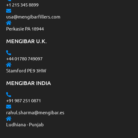
+1 215 345 8899
usa@mengibarfillers.com
Perkasie PA 18944
MENGIBAR U.K.
+44 01780 749097
Stamford PE9 3HW
MENGIBAR INDIA
+91 987 251 0871
rahul.sharma@mengibar.es
Ludhiana - Punjab