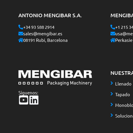
ANTONIO MENGIBAR S.A.
MENGIB
+34 93 588 2914
+1 215 3
sales@mengibar.es
usa@men
08191 Rubi, Barcelona
Perkasie
NUESTR
Llenado
Síguenos:
Tapado
Monoblo
Solucio