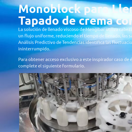
Monoblock para Lle
Tapado de crema co
La solución de llenado viscoso de Mengibar utiliza cabeza
un flujo uniforme, reduciendo el tiempo de llenado, las sa
Análisis Predictivo de Tendencias identifica las fluctuac
ininterrumpido.
Para obtener acceso exclusivo a este inspirador caso de é
complete el siguiente formulario.