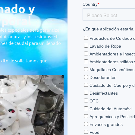
nado y
rporal
les especiales para garantizar
lpicaduras y los residuos. El
iones de caudal para un llenado
xito, le solicitamos que