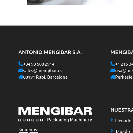
ANTONIO MENGIBAR S.A.
MENGIB
+34 93 588 2914
+1 215 3
sales@mengibar.es
usa@men
08191 Rubi, Barcelona
Perkasie
NUESTR
Llenado
Síguenos:
Tapado