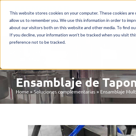
Inicio
Máquinas
Merca
This website stores cookies on your computer. These cookies are u
allow us to remember you. We use this information in order to imp
ES
about our visitors both on this website and other media. To find o
If you decline, your information won’t be tracked when you visit th
preference not to be tracked.
Ensamblaje de Tapo
Home
»
Soluciones complementarias
»
Ensamblaje Mul