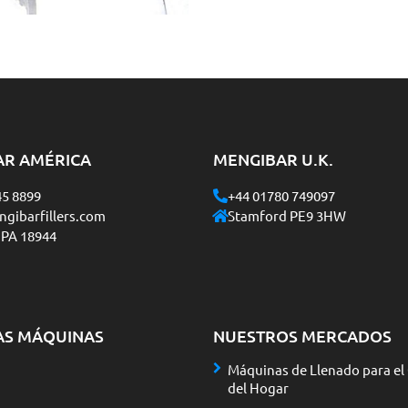
AR AMÉRICA
MENGIBAR U.K.
45 8899
+44 01780 749097
gibarfillers.com
Stamford PE9 3HW
 PA 18944
AS MÁQUINAS
NUESTROS MERCADOS
Máquinas de Llenado para el
del Hogar