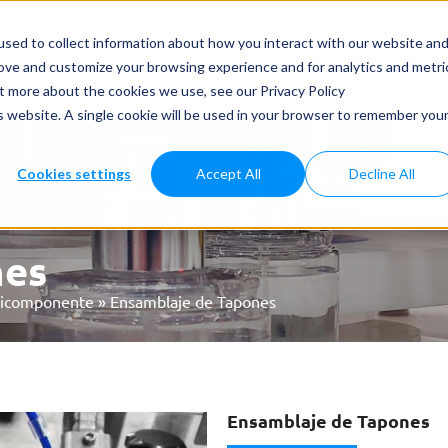
dos y Aplicaciones
Casos Prácticos
Noticias
Servicios
sed to collect information about how you interact with our website an
rove and customize your browsing experience and for analytics and metri
ut more about the cookies we use, see our Privacy Policy
is website. A single cookie will be used in your browser to remember you
Cookies settings
Accept All
Decline All
nes
ticomponente
»
Ensamblaje de Tapones
Ensamblaje de Tapones