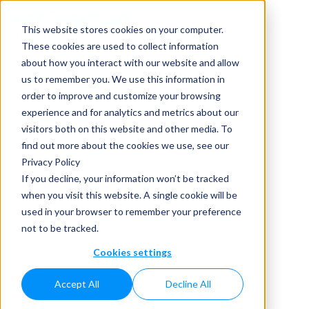
This website stores cookies on your computer.
These cookies are used to collect information
about how you interact with our website and allow
us to remember you. We use this information in
order to improve and customize your browsing
experience and for analytics and metrics about our
visitors both on this website and other media. To
Tapadora de Bomba:
find out more about the cookies we use, see our
Privacy Policy
Serie Bombas Spray
If you decline, your information won’t be tracked
when you visit this website. A single cookie will be
y Dosificadores
used in your browser to remember your preference
not to be tracked.
Home
»
Máquinas de tapado
»
Máquinas Tapadoras
Rotativas
»
Tapadora de Bomba: Serie Bombas Spray y
Cookies settings
Dosificadores
Accept All
Decline All