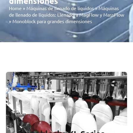
dimensiones
Home
»
Máquinas de llenado de líquidos
»
Máquinas
de llenado de líquidos: Llenadora MagFlow y MassFlow
»
Monoblock para grandes dimensiones