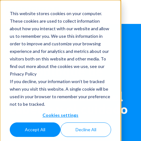
This website stores cookies on your computer.
These cookies are used to collect information
about how you interact with our website and allow
us to remember you. We use this information in
order to improve and customize your browsing
experience and for analytics and metrics about our
visitors both on this website and other media. To
Monobloque de
find out more about the cookies we use, see our
Privacy Policy
llenado y tapado
If you decline, your information won’t be tracked
when you visit this website. A single cookie will be
para el cuidado del
used in your browser to remember your preference
cabello y el cuidado
not to be tracked.
Cookies settings
corporal
Accept All
Decline All
Home
»
Case studies
»
Aplicaciones
»
Cuidado del
cabello y del cuerpo
»
Monobloque de llenado y