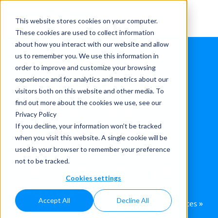
This website stores cookies on your computer.
These cookies are used to collect information
about how you interact with our website and allow
us to remember you. We use this information in
order to improve and customize your browsing
experience and for analytics and metrics about our
visitors both on this website and other media. To
Monoblock de
find out more about the cookies we use, see our
Privacy Policy
llenado y tapado
If you decline, your information won’t be tracked
when you visit this website. A single cookie will be
para Mini
used in your browser to remember your preference
Desinfectante de
not to be tracked.
Cookies settings
Manos
Accept All
Decline All
Home
»
Case studies
»
Aplicaciones
»
Desinfectantes
»
Monoblock de llenado y tapado para Mini