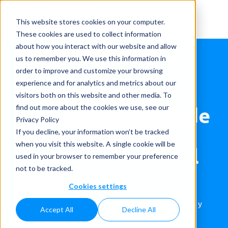
This website stores cookies on your computer.
These cookies are used to collect information
about how you interact with our website and allow
us to remember you. We use this information in
order to improve and customize your browsing
experience and for analytics and metrics about our
visitors both on this website and other media. To
Línea Monoblock de
find out more about the cookies we use, see our
Privacy Policy
llenado y tapado
If you decline, your information won’t be tracked
when you visit this website. A single cookie will be
para el cuidado del
used in your browser to remember your preference
cabello
not to be tracked.
Cookies settings
Home
»
Case studies
»
Aplicaciones
»
Cuidado del
cabello y del cuerpo
»
Línea Monoblock de llenado y
Accept All
Decline All
tapado para el cuidado del cabello