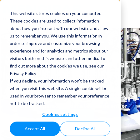
This website stores cookies on your computer.
These cookies are used to collect information
about how you interact with our website and allow
us to remember you. We use this information in
order to improve and customize your browsing
experience and for analytics and metrics about our
visitors both on this website and other media. To
Machines de Remplissage et
find out more about the cookies we use, see our
de Bouchage de Liquides.
Privacy Policy
Tout-en-un.
If you decline, your information won’t be tracked
when you visit this website. A single cookie will be
30 ans à fournir les solutions les plus
used in your browser to remember your preference
innovantes pour les Produits ménager et les
not to be tracked.
Soins de la personne dans le monde entier
Cookies settings
Nous contacter
Accept All
Decline All