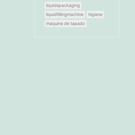
liquidspackaging
liquidfillingmachine
higiene
maquina de tapado