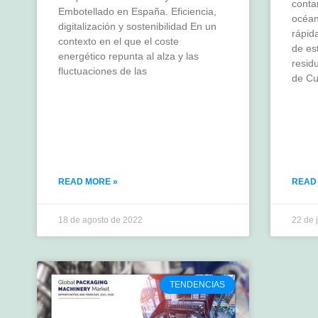
conta
Embotellado en España. Eficiencia,
océan
digitalización y sostenibilidad En un
rápid
contexto en el que el coste
de es
energético repunta al alza y las
resid
fluctuaciones de las
de Cu
READ MORE »
READ
18 de agosto de 2022
22 de 
TENDENCIAS