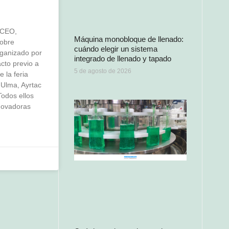
»
 CEO,
Máquina monobloque de llenado:
sobre
cuándo elegir un sistema
rganizado por
integrado de llenado y tapado
cto previo a
5 de agosto de 2026
 la feria
 Ulma, Ayrtac
odos ellos
novadoras