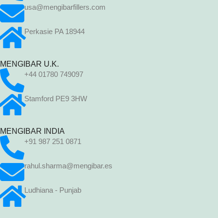
usa@mengibarfillers.com
Perkasie PA 18944
MENGIBAR U.K.
+44 01780 749097
Stamford PE9 3HW
MENGIBAR INDIA
+91 987 251 0871
rahul.sharma@mengibar.es
Ludhiana - Punjab