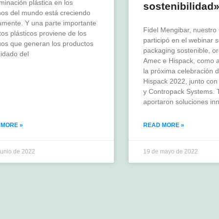
minación plástica en los
sostenibilidad
os del mundo está creciendo
amente. Y una parte importante
Fidel Mengibar, nuestro
tos plásticos proviene de los
participó en el webinar 
uos que generan los productos
packaging sostenible, o
idado del
Amec e Hispack, como a
la próxima celebración de
Hispack 2022, junto con
y Contropack Systems. T
aportaron soluciones in
 MORE »
READ MORE »
junio de 2022
19 de mayo de 2022