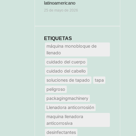
latinoamericano
25 de mayo de 2026
ETIQUETAS
máquina monobloque de
llenado
cuidado del cuerpo
cuidado del cabello
soluciones de tapado
tapa
peligroso
packagingmachinery
Llenadora anticorrosión
maquina llenadora
anticorrosiva
desinfectantes